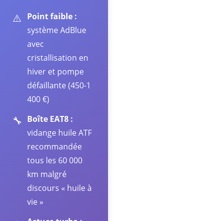
Point faible :
⚠️
système AdBlue
avec
cristallisation en
hiver et pompe
défaillante (450-1
400 €)
Boîte EAT8 :
🔧
vidange huile ATF
recommandée
tous les 60 000
km malgré
discours « huile à
vie »