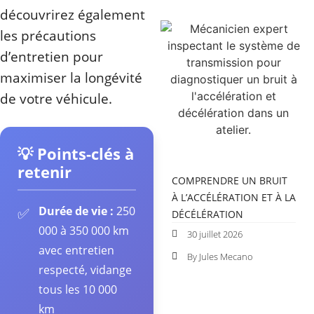
découvrirez également
les précautions
d’entretien pour
maximiser la longévité
de votre véhicule.
💡 Points-clés à
retenir
COMPRENDRE UN BRUIT
À L’ACCÉLÉRATION ET À LA
Durée de vie :
250
✅
DÉCÉLÉRATION
000 à 350 000 km
30 juillet 2026
avec entretien
By Jules Mecano
respecté, vidange
tous les 10 000
km