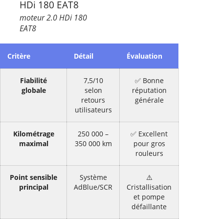
moteur 2.0 HDi 180
EAT8
Critère
Détail
Évaluation
Fiabilité
7,5/10
✅ Bonne
globale
selon
réputation
retours
générale
utilisateurs
Kilométrage
250 000 –
✅ Excellent
maximal
350 000 km
pour gros
rouleurs
Point sensible
Système
⚠️
principal
AdBlue/SCR
Cristallisation
et pompe
défaillante