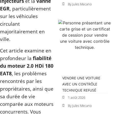
injecteurs
et la
vanne
By Jules Mecano
EGR
, particulièrement
sur les véhicules
circulant
majoritairement en
ville.
Cet article examine en
profondeur la
fiabilité
du moteur 2.0 HDi 180
EAT8
, les problèmes
VENDRE UNE VOITURE
rencontrés par les
AVEC UN CONTRÔLE
propriétaires, ainsi que
TECHNIQUE REFUSÉ
sa durée de vie
1 août 2026
comparée aux moteurs
By Jules Mecano
concurrents. Vous