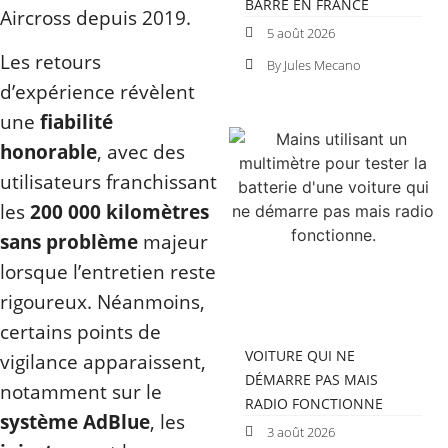
BARRE EN FRANCE
Aircross depuis 2019.
5 août 2026
Les retours
By Jules Mecano
d’expérience révèlent
une
fiabilité
honorable
, avec des
utilisateurs franchissant
les
200 000 kilomètres
sans problème
majeur
lorsque l’entretien reste
rigoureux. Néanmoins,
certains points de
VOITURE QUI NE
vigilance apparaissent,
DÉMARRE PAS MAIS
notamment sur le
RADIO FONCTIONNE
système AdBlue
, les
3 août 2026