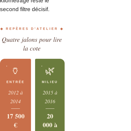
kilométrage reste le
second filtre décisif.
◆ REPÈRES D’ATELIER ◆
Quatre jalons pour lire
la cote
🏺
🌿
ENTRÉE
MILIEU
2012 à
2015 à
2014
2016
17 500
20
€
000 à