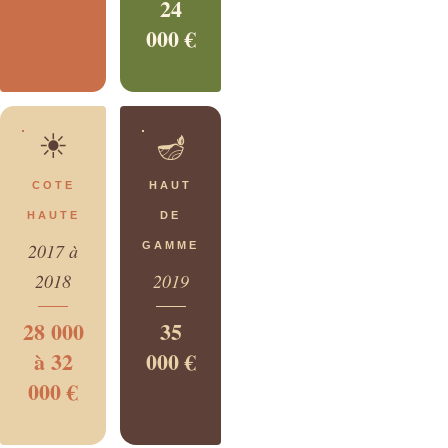
24
000 €
☀
🪔
COTE
HAUT
HAUTE
DE
2017 à
GAMME
2018
2019
28 000
35
à 32
000 €
000 €