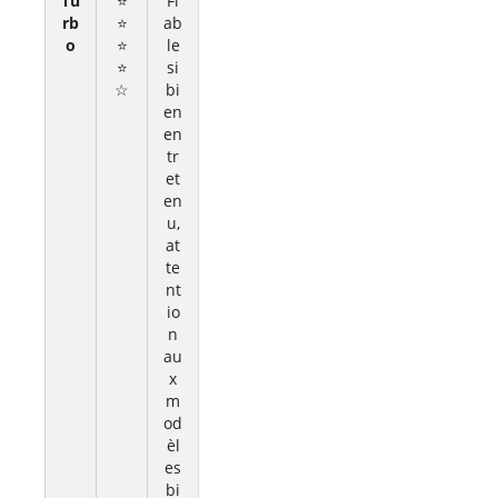
Tu
⭐
Fi
rb
⭐
ab
o
⭐
le
⭐
si
☆
bi
en
en
tr
et
en
u,
at
te
nt
io
n
au
x
m
od
èl
es
bi