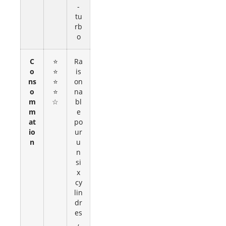
-
tu
rb
o
C
⭐
Ra
o
⭐
is
ns
⭐
on
o
⭐
na
m
☆
bl
m
e
at
po
io
ur
n
u
n
si
x
cy
lin
dr
es
,