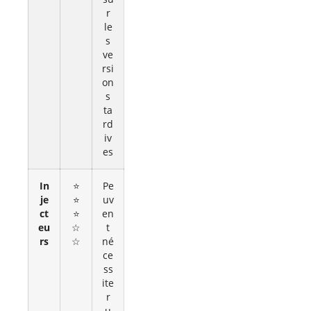
r
le
s
ve
rsi
on
s
ta
rd
iv
es
In
⭐
Pe
je
⭐
uv
ct
⭐
en
eu
☆
t
rs
☆
né
ce
ss
ite
r
u