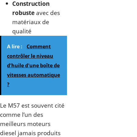
Construction
robuste
avec des
matériaux de
qualité
A lire :
Comment
contrôler le niveau
d'huile d'une boîte de
vitesses automatique
?
Le M57 est souvent cité
comme l’un des
meilleurs moteurs
diesel jamais produits