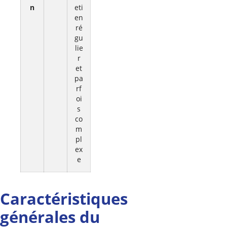
n
eti
en
ré
gu
lie
r
et
pa
rf
oi
s
co
m
pl
ex
e
Caractéristiques
générales du