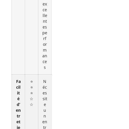
ex
ce
lle
nt
es
pe
rf
or
m
an
ce
s
Fa
⭐
N
cil
⭐
éc
it
⭐
es
é
☆
sit
d’
☆
e
en
u
tr
n
et
en
ie
tr