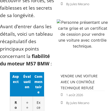
découvrir ses forces, ses
By Jules Mecano
faiblesses et les secrets
de sa longévité.
Avant d’entrer dans les
détails, voici un tableau
récapitulatif des
principaux points
concernant la
fiabilité
du moteur M57 BMW
:
VENDRE UNE VOITURE
Asp
Éval
Com
ect
uati
men
AVEC UN CONTRÔLE
on
tair
TECHNIQUE REFUSÉ
e
1 août 2026
R
⭐
Ex
By Jules Mecano
o
⭐
ce