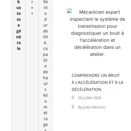
b
⭐
lle
us
⭐
nt
te
⭐
e
ss
d
e
ur
gé
ab
né
ilit
ra
é,
le
ca
pa
bl
e
de
COMPRENDRE UN BRUIT
ha
À L’ACCÉLÉRATION ET À LA
ut
s
DÉCÉLÉRATION
kil
30 juillet 2026
o
m
By Jules Mecano
ét
ra
ge
s