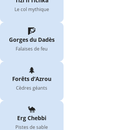
Tizi n’Tichka
Le col mythique
🧗
Gorges du Dadès
Falaises de feu
🌲
Forêts d’Azrou
Cèdres géants
🐪
Erg Chebbi
Pistes de sable