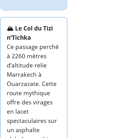
🏔️ Le Col du Tizi
n’Tichka
Ce passage perché
à 2260 mètres
d’altitude relie
Marrakech à
Ouarzazate. Cette
route mythique
offre des virages
en lacet
spectaculaires sur
un asphalte