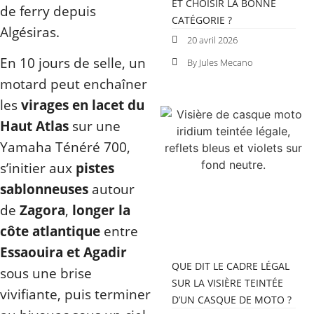
ET CHOISIR LA BONNE
de ferry depuis
CATÉGORIE ?
Algésiras.
20 avril 2026
En 10 jours de selle, un
By Jules Mecano
motard peut enchaîner
les
virages en lacet du
Haut Atlas
sur une
Yamaha Ténéré 700,
s’initier aux
pistes
sablonneuses
autour
de
Zagora
,
longer la
côte atlantique
entre
Essaouira et Agadir
QUE DIT LE CADRE LÉGAL
sous une brise
SUR LA VISIÈRE TEINTÉE
vivifiante, puis terminer
D’UN CASQUE DE MOTO ?