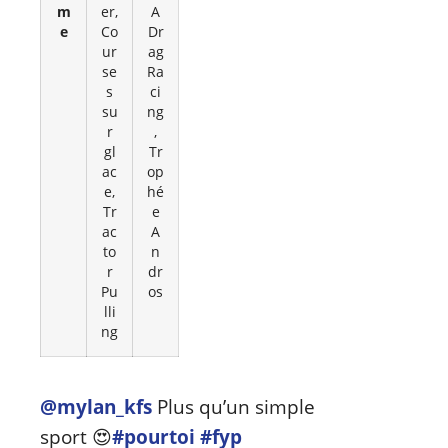
m
er,
A
e
Co
Dr
ur
ag
se
Ra
s
ci
su
ng
r
,
gl
Tr
ac
op
e,
hé
Tr
e
ac
A
to
n
r
dr
Pu
os
lli
ng
@mylan_kfs
Plus qu’un simple
sport 😍
#pourtoi
#fyp