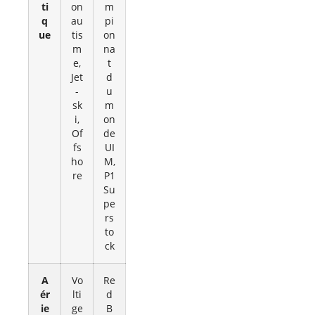
ti
on
m
q
au
pi
ue
tis
on
m
na
e,
t
Jet
d
-
u
sk
m
i,
on
Of
de
fs
UI
ho
M,
re
P1
Su
pe
rs
to
ck
A
Vo
Re
ér
lti
d
ie
ge
B