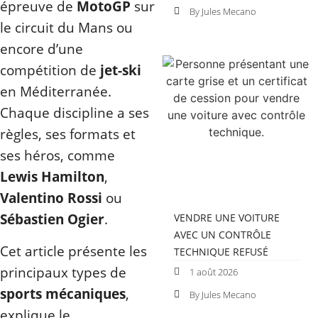
épreuve de
MotoGP
sur
By Jules Mecano
le circuit du Mans ou
encore d’une
compétition de
jet-ski
en Méditerranée.
Chaque discipline a ses
règles, ses formats et
ses héros, comme
Lewis Hamilton
,
Valentino Rossi
ou
Sébastien Ogier
.
VENDRE UNE VOITURE
AVEC UN CONTRÔLE
Cet article présente les
TECHNIQUE REFUSÉ
principaux types de
1 août 2026
sports mécaniques
,
By Jules Mecano
explique le