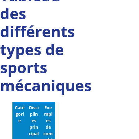
des
différents
types de
sports
mécaniques
Caté
Disci
Exe
gori
plin
mpl
e
es
es
prin
de
cipal
com