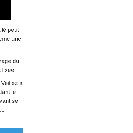
llé peut
blème une
image du
 fixée.
. Veillez à
dant le
avant se
ce