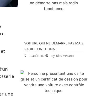
e
tre
VOITURE QUI NE DÉMARRE PAS MAIS
RADIO FONCTIONNE
 et
3 août 2026
By Jules Mecano
d’un
osserie
ser une