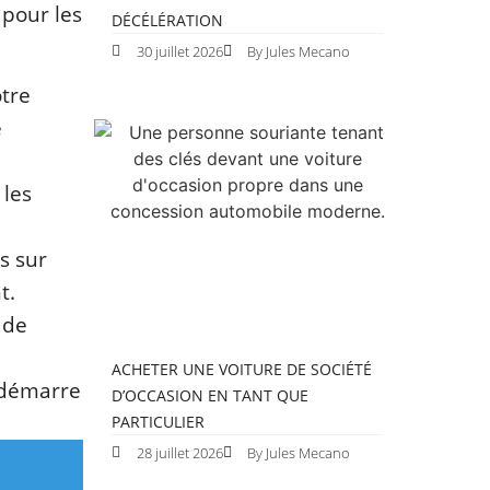
 pour les
DÉCÉLÉRATION
30 juillet 2026
By Jules Mecano
otre
e
 les
s sur
t.
 de
ACHETER UNE VOITURE DE SOCIÉTÉ
e démarre
D’OCCASION EN TANT QUE
PARTICULIER
28 juillet 2026
By Jules Mecano