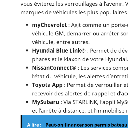
vous éviterez les verrouillages à l’avenir. 
marques de véhicules les plus populaires 
myChevrolet
: Agit comme un porte-c
véhicule GM, démarrer ou arrêter son
véhicule, entre autres.
Hyundai Blue Link
® : Permet de déve
phares et le klaxon de votre Hyundai
NissanConnect
® : Les services compr
l’état du véhicule, les alertes d’entre
Toyota App
: Permet de verrouiller et
recevoir des alertes de rappel et d’a
MySubaru
: Via STARLINK, l’appli MyS
et l’arrête à distance, et l’immobilis
A lire :
Peut-on financer son permis bateau 