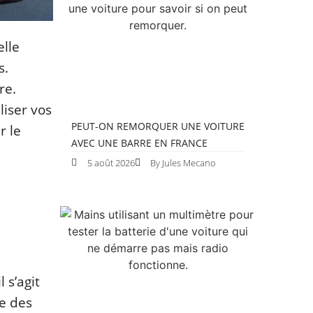
elle
s.
re.
liser vos
PEUT-ON REMORQUER UNE VOITURE
r le
AVEC UNE BARRE EN FRANCE
5 août 2026
By Jules Mecano
 s’agit
te des