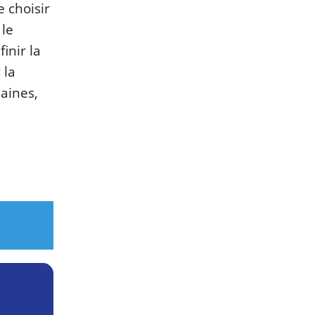
 choisir
 le
inir la
 la
maines,