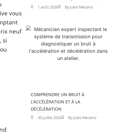
u
1 août 2026
By Jules Mecano
tive vous
omptant
prix neuf
 si
 ou
COMPRENDRE UN BRUIT À
L’ACCÉLÉRATION ET À LA
DÉCÉLÉRATION
30 juillet 2026
By Jules Mecano
and