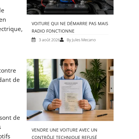
de
 en
VOITURE QUI NE DÉMARRE PAS MAIS
ectrique,
RADIO FONCTIONNE
3 août 2026
By Jules Mecano
contre
ndant de
sont de
s
VENDRE UNE VOITURE AVEC UN
tifs
CONTRÔLE TECHNIQUE REFUSÉ