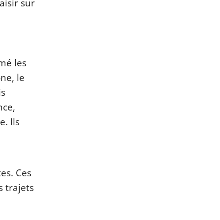
isir sur
mé les
ne, le
is
nce,
. Ils
tes. Ces
 trajets