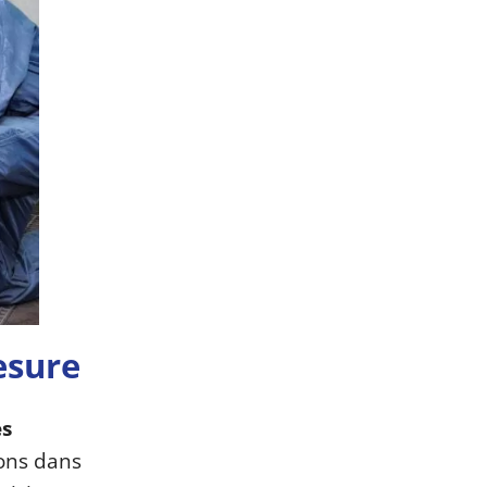
esure
es
ions dans