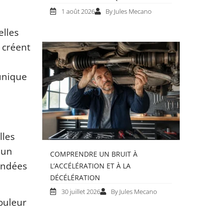
1 août 2026
By Jules Mecano
elles
 créent
 unique
lles
 un
COMPRENDRE UN BRUIT À
mandées
L’ACCÉLÉRATION ET À LA
DÉCÉLÉRATION
30 juillet 2026
By Jules Mecano
ouleur