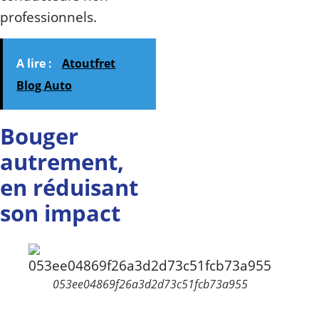
professionnels.
A lire :
Atoutfret
Blog Auto
Bouger
autrement,
en réduisant
son impact
053ee04869f26a3d2d73c51fcb73a955