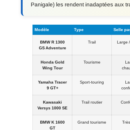
Panigale) les rendent inadaptées aux tr
Modèle
Type
Selle p
BMW R 1300
Trail
Large /
GS Adventure
Honda Gold
Tourisme
La
Wing Tour
chau
Yamaha Tracer
Sport-touring
La
9 GT+
conf
Kawasaki
Trail routier
Conf
Versys 1000 SE
BMW K 1600
Grand tourisme
Très
GT