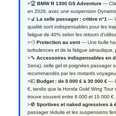
>🏆
BMW R 1300 GS Adventure
— Clas
en 2026, avec une suspension Dynamic 
>💺
La selle passager : critère n°1
— U
qualité sont indispensables pour les tra
fatigue de 40% selon les retours d’utili
>💨
Protection au vent
— Une bulle hau
turbulences et de la fatigue aéraulique,
>🔧
Accessoires indispensables en 
Sena), selle gel et poignées passager s
recommandés par les motards voyageu
>💶
Budget : de 5 000 € à 30 000 €
— D
€, tandis que la Honda Gold Wing Tour 
trouve souvent entre 8 000 et 15 000 €.
>🚫
Sportives et naked agressives à 
passager réduite et les suspensions fe