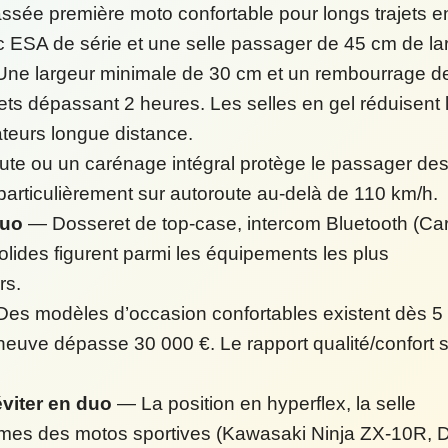
sée première moto confortable pour longs trajets e
ESA de série et une selle passager de 45 cm de la
ne largeur minimale de 30 cm et un rembourrage d
jets dépassant 2 heures. Les selles en gel réduisent 
sateurs longue distance.
te ou un carénage intégral protège le passager de
 particulièrement sur autoroute au-delà de 110 km/h.
duo
— Dosseret de top-case, intercom Bluetooth (Ca
olides figurent parmi les équipements les plus
rs.
es modèles d’occasion confortables existent dès 5
neuve dépasse 30 000 €. Le rapport qualité/confort 
éviter en duo
— La position en hyperflex, la selle
rmes des motos sportives (Kawasaki Ninja ZX-10R, D