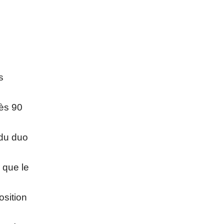
s
dès 90
 du duo
 que le
osition