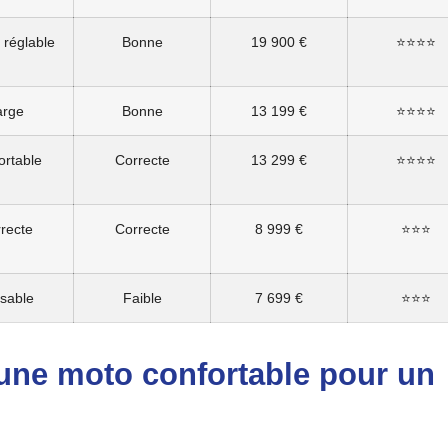
 réglable
Bonne
19 900 €
⭐⭐⭐⭐
arge
Bonne
13 199 €
⭐⭐⭐⭐
ortable
Correcte
13 299 €
⭐⭐⭐⭐
recte
Correcte
8 999 €
⭐⭐⭐
sable
Faible
7 699 €
⭐⭐⭐
’une moto confortable pour un