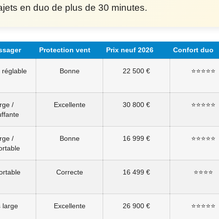
ajets en duo de plus de 30 minutes.
assager
Protection vent
Prix neuf 2026
Confort duo
 réglable
Bonne
22 500 €
⭐⭐⭐⭐⭐
rge /
Excellente
30 800 €
⭐⭐⭐⭐⭐
ffante
rge /
Bonne
16 999 €
⭐⭐⭐⭐⭐
ortable
ortable
Correcte
16 499 €
⭐⭐⭐⭐
 large
Excellente
26 900 €
⭐⭐⭐⭐⭐