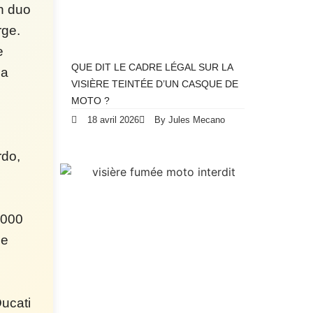
n duo
rge.
e
QUE DIT LE CADRE LÉGAL SUR LA
la
VISIÈRE TEINTÉE D’UN CASQUE DE
MOTO ?
s
18 avril 2026
By Jules Mecano
rdo,
 000
se
ucati