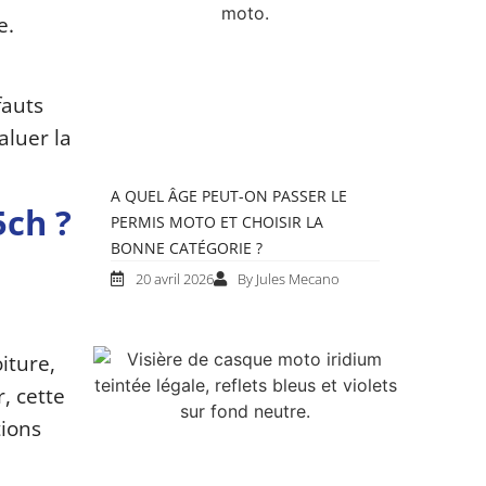
e.
fauts
aluer la
A QUEL ÂGE PEUT-ON PASSER LE
5ch ?
PERMIS MOTO ET CHOISIR LA
BONNE CATÉGORIE ?
20 avril 2026
By Jules Mecano
iture,
, cette
tions