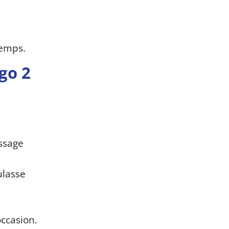
temps.
go 2
ssage
ulasse
ccasion.