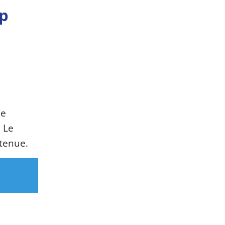
up
de
 Le
etenue.