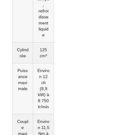
,
refroi
disse
ment
liquid
e
Cylind
125
rée
cm³
Puiss
Enviro
ance
n 12
maxi
ch
male
(8,9
kW) à
8 750
tr/min
Coupl
Enviro
e
n 11,5
maxi
Nm à