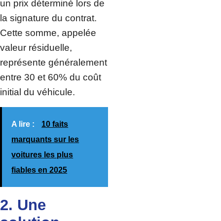
un prix déterminé lors de
la signature du contrat.
Cette somme, appelée
valeur résiduelle,
représente généralement
entre 30 et 60% du coût
initial du véhicule.
A lire :
10 faits
marquants sur les
voitures les plus
fiables en 2025
2. Une