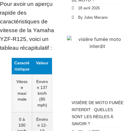
DE MOTO ?
Pour avoir un aperçu
18 avril 2026
rapide des
By Jules Mecano
caractéristiques de
vitesse de la Yamaha
YZF-R125, voici un
tableau récapitulatif :
Caracté
Valeur
ristique
Vitess
Enviro
e
n 137
maxi
km/h
male
(85
VISIÈRE DE MOTO FUMÉE
mph)
INTERDIT : QUELLES
SONT LES RÈGLES À
0 à
Enviro
SAVOIR ?
100
n 12-
km/h
13