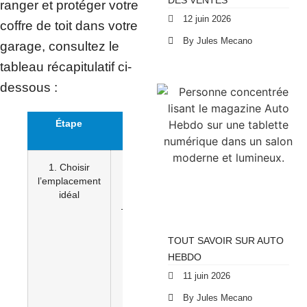
DES VENTES
ranger et protéger votre
12 juin 2026
coffre de toit dans votre
By Jules Mecano
garage, consultez le
tableau récapitulatif ci-
dessous :
Étape
Conseils et
stratégies
1. Choisir
– Optez pour
l’emplacement
une position
idéal
élevée
– Assurez-vous
d’une
accessibilité
TOUT SAVOIR SUR AUTO
facile
HEBDO
– Fixez
11 juin 2026
solidement le
coffre de toit
By Jules Mecano
– Évitez les