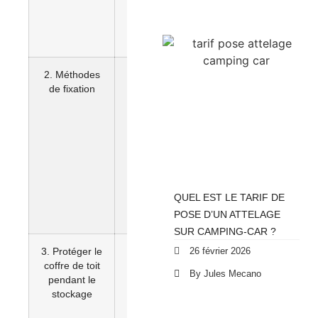
zones
exposées à
l’humidité
2. Méthodes
– Fixation
de fixation
murale avec
des crochets
ou supports
– Fixation au
plafond avec
un système de
poulie
– Utilisation de
QUEL EST LE TARIF DE
rayonnages
POSE D’UN ATTELAGE
robustes
SUR CAMPING-CAR ?
3. Protéger le
– Nettoyage
26 février 2026
coffre de toit
préalable
By Jules Mecano
pendant le
– Vérification
stockage
des joints et
fermetures