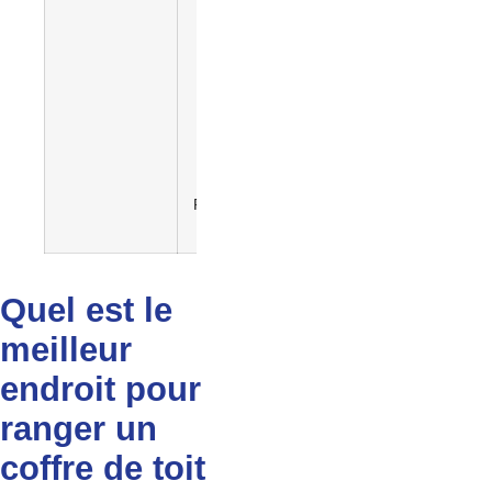
– Utilisation de
housses de
protection
– Surveillance
de l’humidité
– Évitez les
charges
lourdes
–
Positionnement
stratégique
Quel est le
meilleur
endroit pour
ranger un
coffre de toit