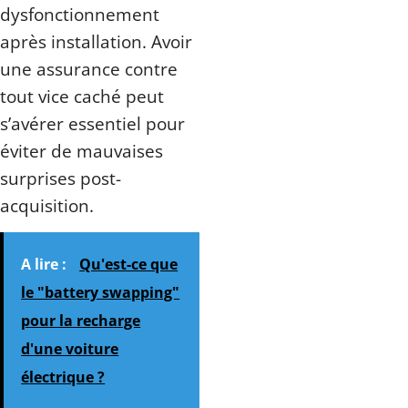
dysfonctionnement
après installation. Avoir
une assurance contre
tout vice caché peut
s’avérer essentiel pour
éviter de mauvaises
surprises post-
acquisition.
A lire :
Qu'est-ce que
le "battery swapping"
pour la recharge
d'une voiture
électrique ?