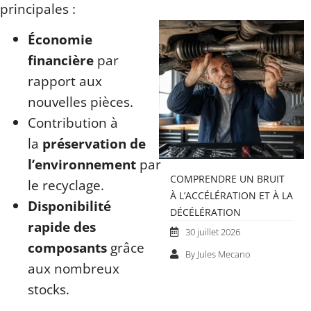
principales :
Économie
financière
par
rapport aux
nouvelles pièces.
Contribution à
la
préservation de
l’environnement
par
COMPRENDRE UN BRUIT
le recyclage.
À L’ACCÉLÉRATION ET À LA
Disponibilité
DÉCÉLÉRATION
rapide des
30 juillet 2026
composants
grâce
By Jules Mecano
aux nombreux
stocks.