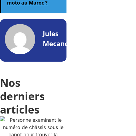
moto au Maroc ?
Jules
Mecano
Nos
derniers
articles