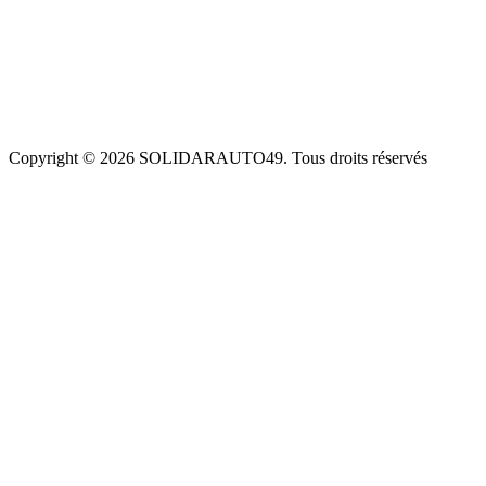
Contact
Mentions légales
Plan de site
Conditions générales d’utilisation
Conditions générales de ventes
Politique de confidentialité
Politique de cookies
Copyright © 2026 SOLIDARAUTO49. Tous droits réservés