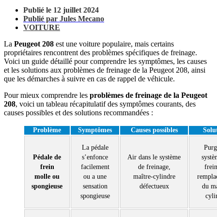
Publié le 12 juillet 2024
Publié par Jules Mecano
VOITURE
La
Peugeot 208
est une voiture populaire, mais certains
propriétaires rencontrent des problèmes spécifiques de freinage.
Voici un guide détaillé pour comprendre les symptômes, les causes
et les solutions aux problèmes de freinage de la Peugeot 208, ainsi
que les démarches à suivre en cas de rappel de véhicule.
Pour mieux comprendre les
problèmes de freinage de la Peugeot
208
, voici un tableau récapitulatif des symptômes courants, des
causes possibles et des solutions recommandées :
Problème
Symptômes
Causes possibles
Solu
La pédale
Purg
Pédale de
s’enfonce
Air dans le système
systè
frein
facilement
de freinage,
frei
molle ou
ou a une
maître-cylindre
rempla
spongieuse
sensation
défectueux
du ma
spongieuse
cyli