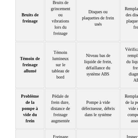
Bruits de
grincement
Rempla
Disques ou
Bruits de
ou
des dis
plaquettes de frein
freinage
vibrations
plaque
usés
lors du
fr
freinage
Vérific
Témoin
Niveau bas de
rempl
Témoin de
lumineux
liquide de frein,
du liq
freinage
sur le
défaillance du
fre
allumé
tableau de
système ABS
diagn
bord
A
Problème
Pédale de
Rempla
de la
frein dure,
Pompe à vide
de la 
pompe à
distance de
défectueuse, débris
vide 
vide du
freinage
dans le système
compo
frein
augmentée
asso
Freinage
Inspec