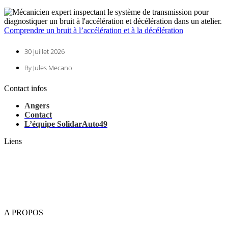
Comprendre un bruit à l’accélération et à la décélération
30 juillet 2026
By Jules Mecano
Contact infos
Angers
Contact
L’équipe SolidarAuto49
Liens
Changer pile clé golf 7
désactiver anti démarrage peugeot
Zeperf
Changer pile clé audi
Oupsmodel
A PROPOS