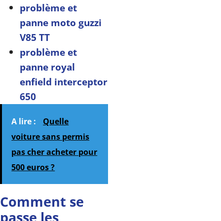
problème et
panne moto guzzi
V85 TT
problème et
panne royal
enfield interceptor
650
A lire :
Quelle
voiture sans permis
pas cher acheter pour
500 euros ?
Comment se
passe les