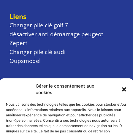
Liens
Changer pile clé golf 7
désactiver anti démarrage peugeot
Zeperf
Changer pile clé audi
Oupsmodel
Gérer le consentement aux
A PROPOS
cookies
Contact
Nous utilisons des technologies telles que les cookies pour stocker et/ou
Mentions légales
accéder aux informations relatives aux appareils. Nous le faisons pour
améliorer l’expérience de navigation et pour afficher des publicités
Plan de site
(non-)personnalisées. Consentir à ces technologies nous autorisera à
Conditions générales d’utilisation
traiter des données telles que le comportement de navigation ou les ID
uniques sur ce site. Le fait de ne pas consentir ou de retirer son