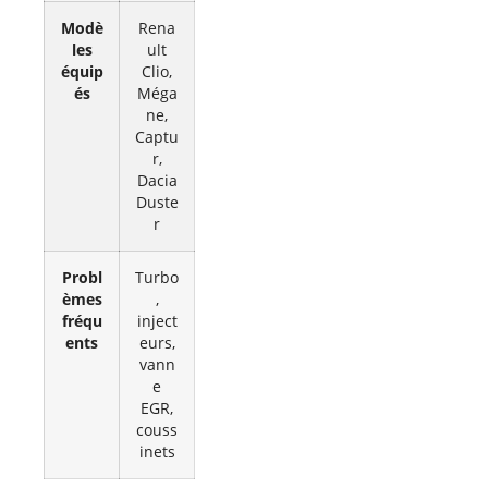
Modè
Rena
les
ult
équip
Clio,
és
Méga
ne,
Captu
r,
Dacia
Duste
r
Probl
Turbo
èmes
,
fréqu
inject
ents
eurs,
vann
e
EGR,
couss
inets