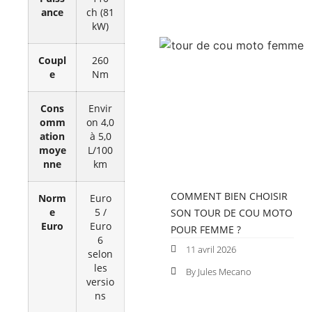
ance
ch (81
kW)
Coupl
260
e
Nm
Cons
Envir
omm
on 4,0
ation
à 5,0
moye
L/100
nne
km
COMMENT BIEN CHOISIR
Norm
Euro
e
5 /
SON TOUR DE COU MOTO
Euro
Euro
POUR FEMME ?
6
11 avril 2026
selon
les
By Jules Mecano
versio
ns