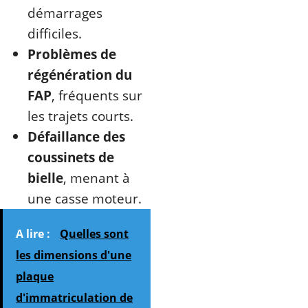
démarrages
difficiles.
Problèmes de
régénération du
FAP
, fréquents sur
les trajets courts.
Défaillance des
coussinets de
bielle
, menant à
une casse moteur.
A lire :
Quelles sont
les dimensions d'une
plaque
d'immatriculation de