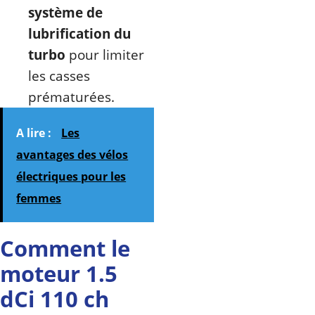
système de
lubrification du
turbo
pour limiter
les casses
prématurées.
A lire :
Les
avantages des vélos
électriques pour les
femmes
Comment le
moteur 1.5
dCi 110 ch