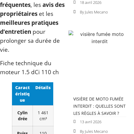
18 avril 2026
fréquentes
, les
avis des
By Jules Mecano
propriétaires
et les
meilleures pratiques
d’entretien
pour
prolonger sa durée de
vie.
Fiche technique du
moteur 1.5 dCi 110 ch
Caract
Détails
éristiq
VISIÈRE DE MOTO FUMÉE
ue
INTERDIT : QUELLES SONT
Cylin
1 461
LES RÈGLES À SAVOIR ?
drée
cm³
13 avril 2026
By Jules Mecano
Puiss
110