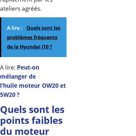
ateliers agréés.
A lire :
Quels sont les
problèmes fréquents
de la Hyundai i10 ?
A lire:
Peut-on
mélanger de
l’huile moteur OW20 et
5W20 ?
Quels sont les
points faibles
du moteur