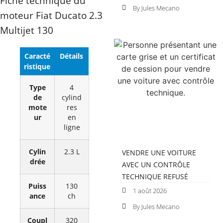
Fiche technique du
By Jules Mecano
moteur Fiat Ducato 2.3
Multijet 130
Caracté
Détails
ristique
Type
4
de
cylind
mote
res
ur
en
ligne
Cylin
2.3 L
VENDRE UNE VOITURE
drée
AVEC UN CONTRÔLE
TECHNIQUE REFUSÉ
Puiss
130
1 août 2026
ance
ch
By Jules Mecano
Coupl
320