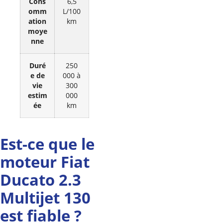
Cons
6,5
omm
L/100
ation
km
moye
nne
Duré
250
e de
000 à
vie
300
estim
000
ée
km
Est-ce que le
moteur Fiat
Ducato 2.3
Multijet 130
est fiable ?