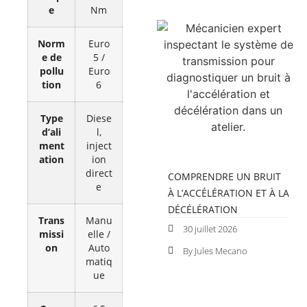
e
Nm
Norm
Euro
e de
5 /
pollu
Euro
tion
6
Type
Diese
d’ali
l,
ment
inject
ation
ion
direct
COMPRENDRE UN BRUIT
e
À L’ACCÉLÉRATION ET À LA
DÉCÉLÉRATION
Trans
Manu
30 juillet 2026
missi
elle /
on
Auto
By Jules Mecano
matiq
ue