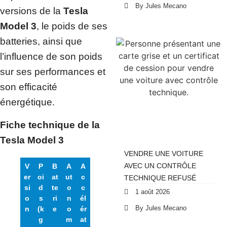
By Jules Mecano
versions de la
Tesla
Model 3
, le poids de ses
batteries, ainsi que
l’influence de son poids
sur ses performances et
son efficacité
énergétique.
Fiche technique de la
Tesla Model 3
VENDRE UNE VOITURE
AVEC UN CONTRÔLE
V
P
B
A
A
er
oi
at
ut
c
TECHNIQUE REFUSÉ
si
d
te
o
c
1 août 2026
o
s
ri
n
él
By Jules Mecano
n
(k
e
o
ér
g
m
at