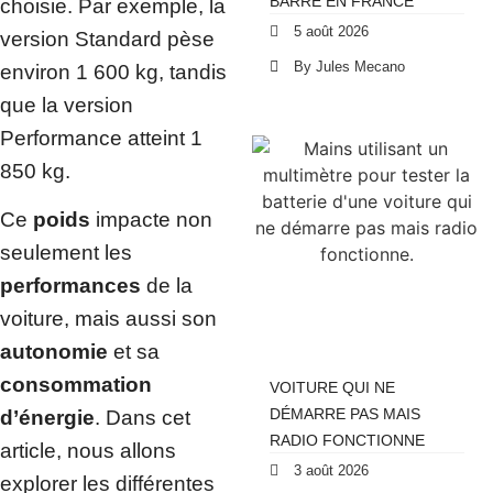
BARRE EN FRANCE
choisie. Par exemple, la
5 août 2026
version Standard pèse
By Jules Mecano
environ 1 600 kg, tandis
que la version
Performance atteint 1
850 kg.
Ce
poids
impacte non
seulement les
performances
de la
voiture, mais aussi son
autonomie
et sa
consommation
VOITURE QUI NE
DÉMARRE PAS MAIS
d’énergie
. Dans cet
RADIO FONCTIONNE
article, nous allons
3 août 2026
explorer les différentes