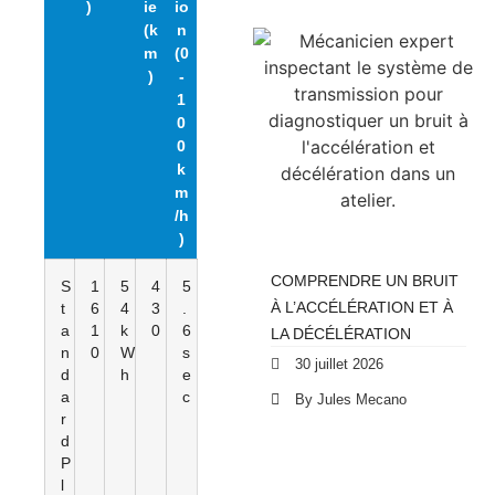
)
ie
io
(k
n
m
(0
)
-
1
0
0
k
m
/h
)
COMPRENDRE UN BRUIT
S
1
5
4
5
À L’ACCÉLÉRATION ET À
t
6
4
3
.
a
1
k
0
6
LA DÉCÉLÉRATION
n
0
W
s
30 juillet 2026
d
h
e
a
c
By Jules Mecano
r
d
P
l