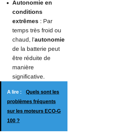
Autonomie en
conditions
extrêmes
: Par
temps très froid ou
chaud, l’
autonomie
de la batterie peut
être réduite de
manière
significative.
A lire :
Quels sont les
problèmes fréquents
sur les moteurs ECO-G
100 ?