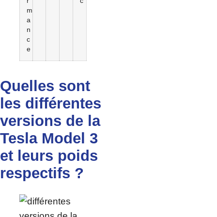
r
c
m
a
n
c
e
Quelles sont
les différentes
versions de la
Tesla Model 3
et leurs poids
respectifs ?