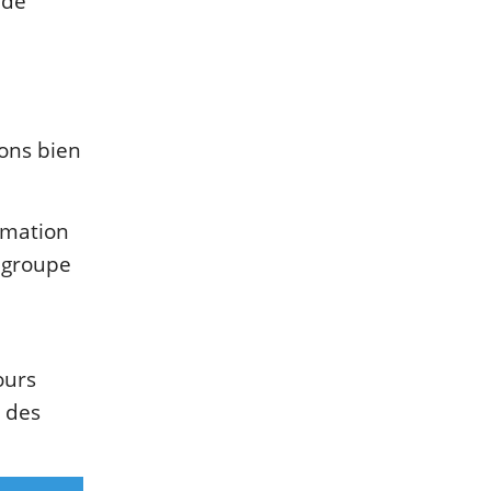
 de
çons bien
rmation
n groupe
ours
r des