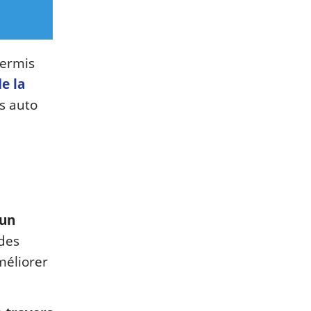
permis
e la
s auto
 un
 des
méliorer