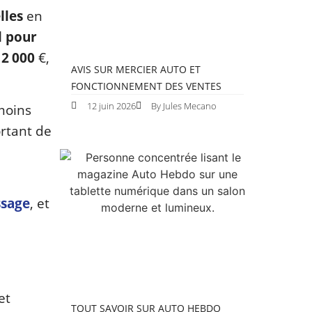
lles
en
l pour
 2 000
€,
AVIS SUR MERCIER AUTO ET
FONCTIONNEMENT DES VENTES
12 juin 2026
By Jules Mecano
moins
ortant de
ssage
, et
et
TOUT SAVOIR SUR AUTO HEBDO