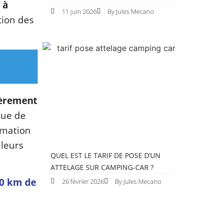
 à
11 juin 2026
By Jules Mecano
tion des
gèrement
que de
rmation
 leurs
QUEL EST LE TARIF DE POSE D’UN
ATTELAGE SUR CAMPING-CAR ?
00 km de
26 février 2026
By Jules Mecano