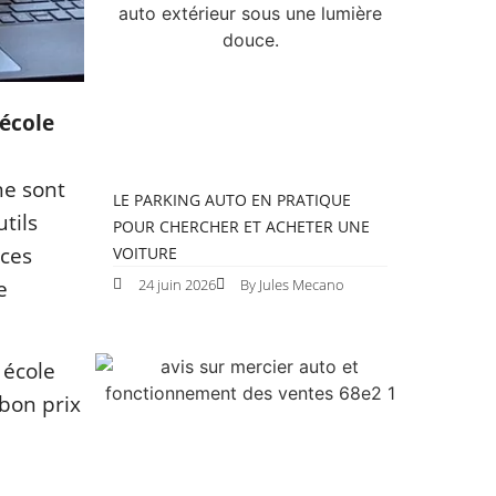
-école
ne sont
LE PARKING AUTO EN PRATIQUE
utils
POUR CHERCHER ET ACHETER UNE
nces
VOITURE
e
24 juin 2026
By Jules Mecano
 école
 bon prix