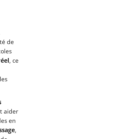
,
té de
coles
réel
, ce
les
s
t aider
les en
issage
,