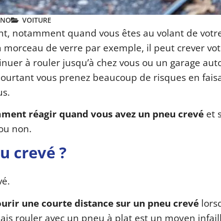
ANO
VOITURE
nt, notamment quand vous êtes au volant de votre
un morceau de verre par exemple, il peut crever vo
tinuer à rouler jusqu’à chez vous ou un garage au
pourtant vous prenez beaucoup de risques en faisa
us.
ment réagir quand vous avez un pneu crevé
et 
 ou non.
u crevé ?
vé.
urir une courte distance sur un pneu crevé
lors
Mais rouler avec un pneu à plat est un moyen infail