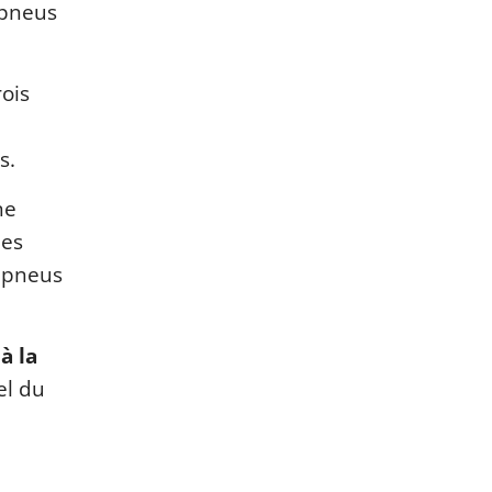
 pneus
rois
s.
ne
les
x pneus
à la
el du