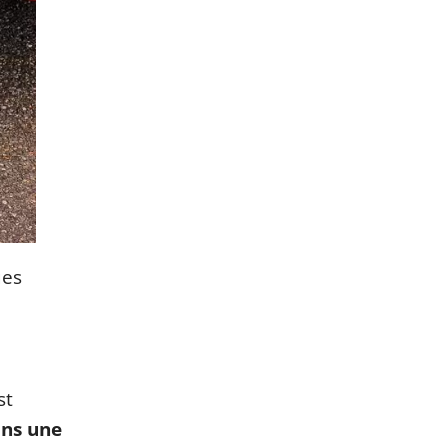
ues
st
ns une