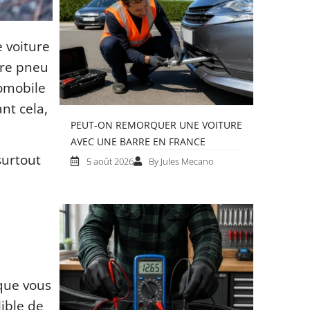
 voiture
tre pneu
tomobile
nt cela,
PEUT-ON REMORQUER UNE VOITURE
AVEC UNE BARRE EN FRANCE
surtout
5 août 2026
By Jules Mecano
que vous
lible de