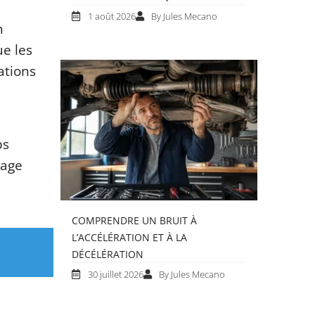
1 août 2026
By Jules Mecano
n
ue les
ations
ps
uage
COMPRENDRE UN BRUIT À
L’ACCÉLÉRATION ET À LA
DÉCÉLÉRATION
30 juillet 2026
By Jules Mecano