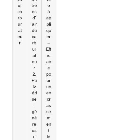
ur
tré
e
ca
es
à
rb
d’
ap
ur
air
pli
at
du
qu
eu
ca
er
r
rb
–
ur
Eff
at
ic
eu
ac
r
e
2.
po
Pu
ur
lv
un
éri
en
se
cr
r
as
gé
se
né
m
re
en
us
t
e
lé