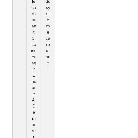
le
du
ca
sy
rb
st
ur
è
an
m
t
e
3.
ca
La
rb
iss
ur
er
an
ag
t
ir
1
he
ur
e
4.
D
é
m
ar
re
r