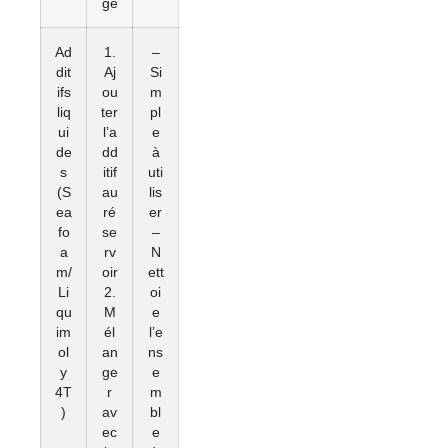
ge
Ad
1.
–
dit
Aj
Si
ifs
ou
m
liq
ter
pl
ui
l’a
e
de
dd
à
s
itif
uti
(S
au
lis
ea
ré
er
fo
se
–
a
rv
N
m/
oir
ett
Li
2.
oi
qu
M
e
im
él
l’e
ol
an
ns
y
ge
e
4T
r
m
)
av
bl
ec
e