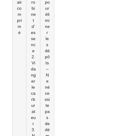
air
ro
po
co
bi
ur
m
ne
éli
pri
t
mi
m
d’
ne
é
es
r
se
le
nc
s
e
dé
2.
pô
Vi
ts
da
–
ng
N
er
e
le
né
ca
ce
rb
ssi
ur
te
at
pa
eu
s
r
de
3.
dé
N
m