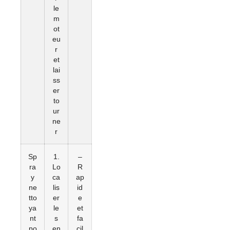
le
m
ot
eu
r
et
lai
ss
er
to
ur
ne
r
Sp
1.
–
ra
Lo
R
y
ca
ap
ne
lis
id
tto
er
e
ya
le
et
nt
s
fa
po
en
cil