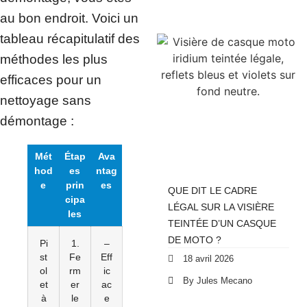
au bon endroit. Voici un
tableau récapitulatif des
méthodes les plus
efficaces pour un
nettoyage sans
démontage :
Mét
Étap
Ava
hod
es
ntag
e
prin
es
QUE DIT LE CADRE
cipa
LÉGAL SUR LA VISIÈRE
les
TEINTÉE D’UN CASQUE
DE MOTO ?
Pi
1.
–
st
Fe
Eff
18 avril 2026
ol
rm
ic
By Jules Mecano
et
er
ac
à
le
e